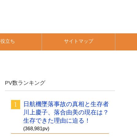
お役立ち
サイトマップ
PV数ランキング
日航機墜落事故の真相と生存者
川上慶子、落合由美の現在は？
生存できた理由に迫る！
(368,981pv)