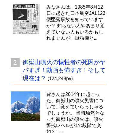
みなさんは、1985年8月12
日に起きた日本航空JAL123
便墜落事故を知っています
か？ 知らない人やあまり覚
えていない人もいるかもし
れませんが、単独機と...
御嶽山噴火の犠牲者の死因がヤ
バすぎ！動画も怖すぎ！そして
現在は？
(124,248pv)
皆さんは2014年に起こっ
た、御嶽山の噴火災害につ
いて、覚えていらっしゃる
でしょうか。 当時騒然とな
った御嶽山の噴火は、噴火
警戒レベルが1の段階で突
如とし...