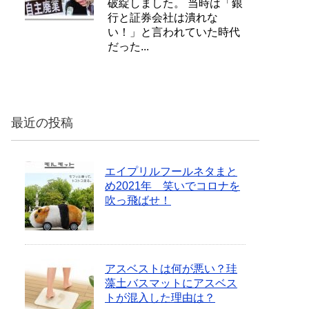
破綻しました。 当時は「銀
行と証券会社は潰れな
い！」と言われていた時代
だった...
最近の投稿
エイプリルフールネタまと
め2021年 笑いでコロナを
吹っ飛ばせ！
アスベストは何が悪い？珪
藻土バスマットにアスベス
トが混入した理由は？