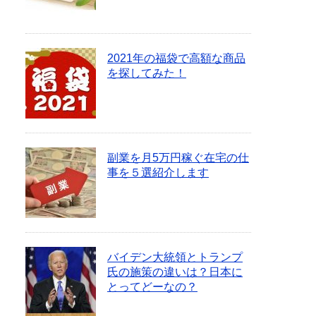
2021年の福袋で高額な商品
を探してみた！
副業を月5万円稼ぐ在宅の仕
事を５選紹介します
バイデン大統領とトランプ
氏の施策の違いは？日本に
とってどーなの？