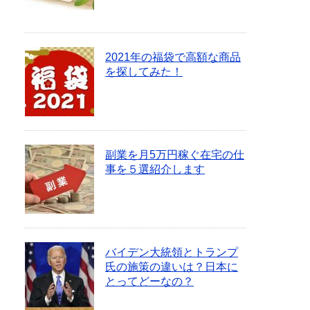
2021年の福袋で高額な商品
を探してみた！
副業を月5万円稼ぐ在宅の仕
事を５選紹介します
バイデン大統領とトランプ
氏の施策の違いは？日本に
とってどーなの？