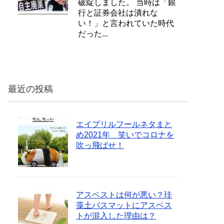
破綻しました。 当時は「銀
行と証券会社は潰れな
い！」と言われていた時代
だった...
最近の投稿
エイプリルフールネタまと
め2021年 笑いでコロナを
吹っ飛ばせ！
アスベストは何が悪い？珪
藻土バスマットにアスベス
トが混入した理由は？