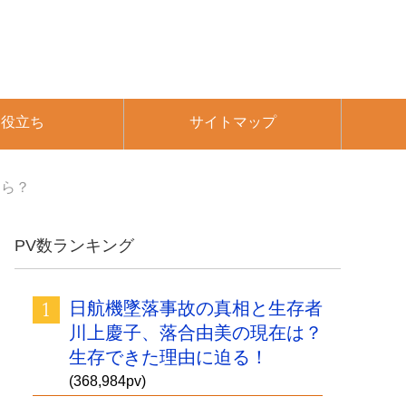
お役立ち
サイトマップ
くら？
PV数ランキング
日航機墜落事故の真相と生存者
川上慶子、落合由美の現在は？
生存できた理由に迫る！
(368,984pv)