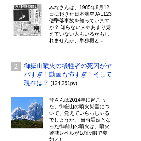
みなさんは、1985年8月12
日に起きた日本航空JAL123
便墜落事故を知っています
か？ 知らない人やあまり覚
えていない人もいるかもし
れませんが、単独機と...
御嶽山噴火の犠牲者の死因がヤ
バすぎ！動画も怖すぎ！そして
現在は？
(124,251pv)
皆さんは2014年に起こっ
た、御嶽山の噴火災害につ
いて、覚えていらっしゃる
でしょうか。 当時騒然とな
った御嶽山の噴火は、噴火
警戒レベルが1の段階で突
如とし...